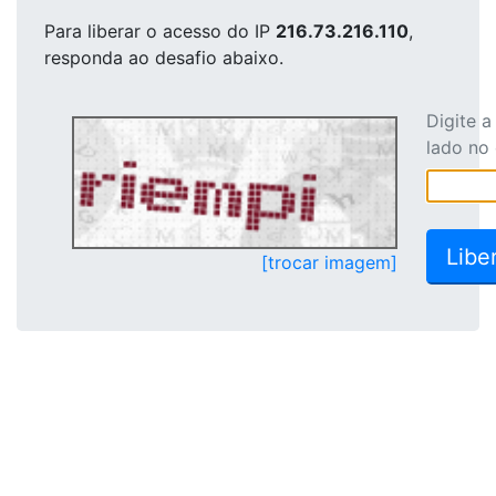
Para liberar o acesso
do IP
216.73.216.110
,
responda ao desafio abaixo.
Digite 
lado no
[trocar imagem]