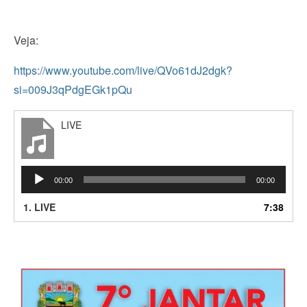
Veja:
https://www.youtube.com/live/QVo61dJ2dgk?
si=009J3qPdgEGk1pQu
LIVE
Tocador
00:00
00:00
de
áudio
1.
LIVE
7:38