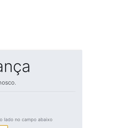
ança
nosco.
ao lado no campo abaixo