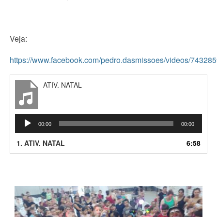
Veja:
https://www.facebook.com/pedro.dasmissoes/videos/7432
ATIV. NATAL
Tocador
00:00
00:00
de
áudio
1.
ATIV. NATAL
6:58