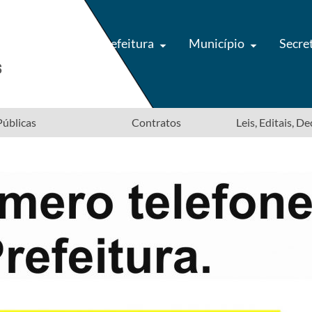
Prefeitura
Município
Secre
úblicas
Contratos
Leis, Editais, D