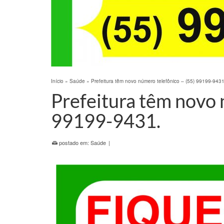
Início
»
Saúde
»
Prefeitura têm novo número telefônico – (55) 99199-9431
Prefeitura têm novo 
99199-9431.
postado em:
Saúde
|