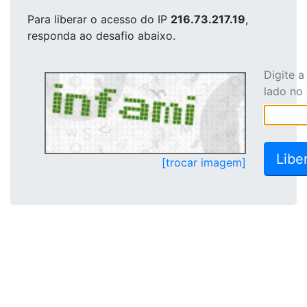
Para liberar o acesso
do IP
216.73.217.19
,
responda ao desafio abaixo.
Digite 
lado no
[trocar imagem]