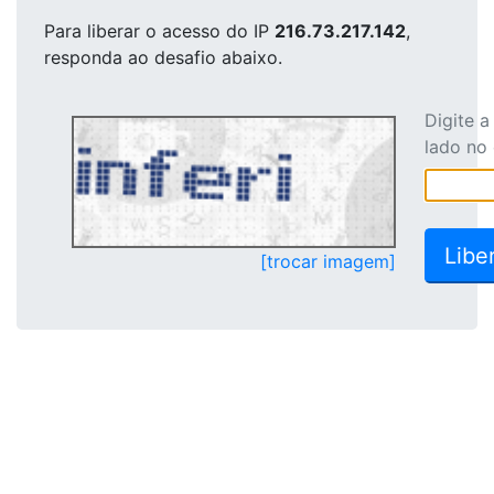
Para liberar o acesso
do IP
216.73.217.142
,
responda ao desafio abaixo.
Digite 
lado no
[trocar imagem]