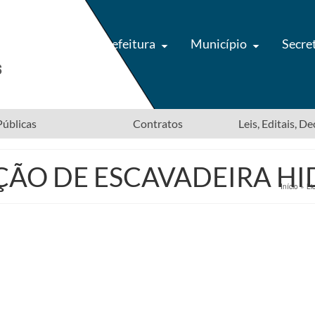
Prefeitura
Município
Secre
úblicas
Contratos
Leis, Editais, D
AÇÃO DE ESCAVADEIRA H
Início
»
Li