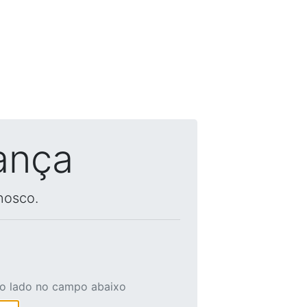
ança
nosco.
ao lado no campo abaixo