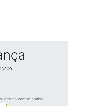
ança
nosco.
ao lado no campo abaixo