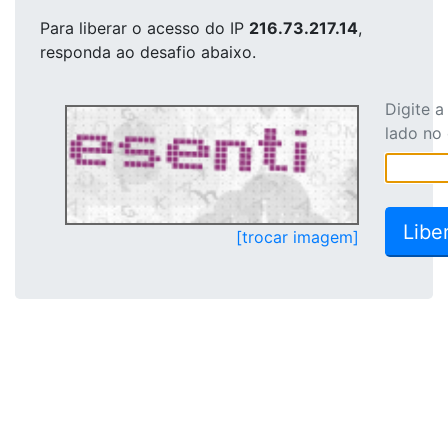
Para liberar o acesso
do IP
216.73.217.14
,
responda ao desafio abaixo.
Digite 
lado no
[trocar imagem]