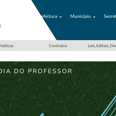
Prefeitura
Município
Secre
úblicas
Contratos
Leis, Editais, D