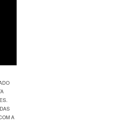
RADO
TA
ES.
ADAS
COM A