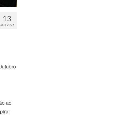
13
OUT 2025
Outubro
ção ao
pirar