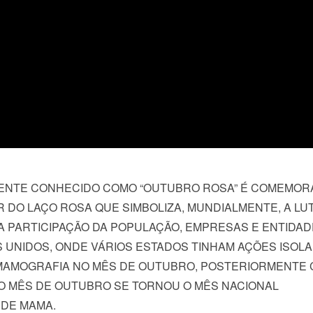
MENTE CONHECIDO COMO “OUTUBRO ROSA” É COMEMO
 DO LAÇO ROSA QUE SIMBOLIZA, MUNDIALMENTE, A LU
A PARTICIPAÇÃO DA POPULAÇÃO, EMPRESAS E ENTIDAD
UNIDOS, ONDE VÁRIOS ESTADOS TINHAM AÇÕES ISOL
MAMOGRAFIA NO MÊS DE OUTUBRO, POSTERIORMENTE 
 MÊS DE OUTUBRO SE TORNOU O MÊS NACIONAL
 DE MAMA.