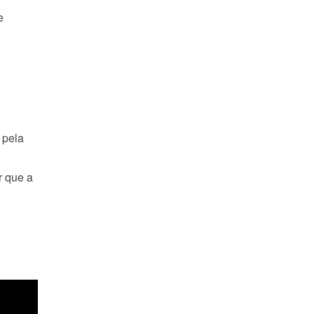
e
 pela
r que a