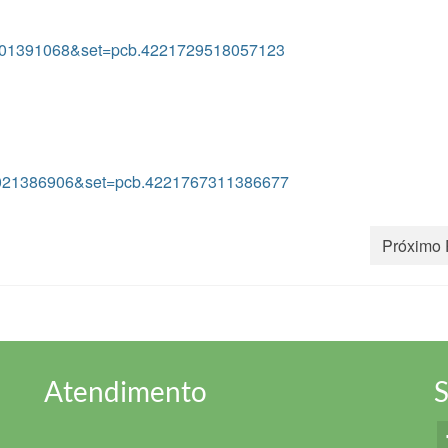
3401391068&set=pcb.4221729518057123
65021386906&set=pcb.4221767311386677
Próximo 
Atendimento
S