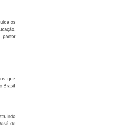
guida os
ducação,
 pastor
pos que
o Brasil
struindo
José de