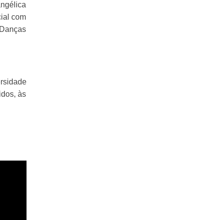
ngélica
cial com
 Danças
ersidade
idos, às