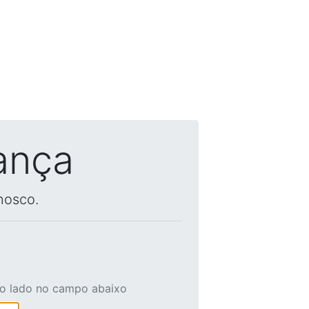
ança
nosco.
ao lado no campo abaixo