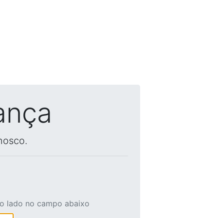
ança
nosco.
ao lado no campo abaixo