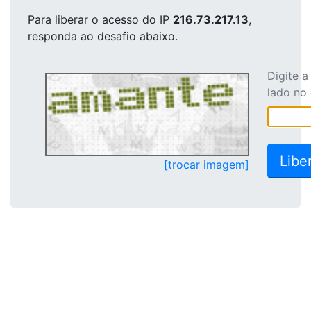
Para liberar o acesso
do IP
216.73.217.13
,
responda ao desafio abaixo.
Digite 
lado no
[trocar imagem]