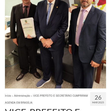
26
Início
»
Administração
»
VICE-PREFEITO E SECRETÁRIO CUMPRIRAM
AGENDA EM BRASÍLIA
MAR 2025