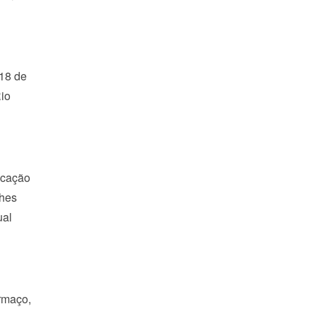
 18 de
Rio
ucação
ches
ual
rmaço,