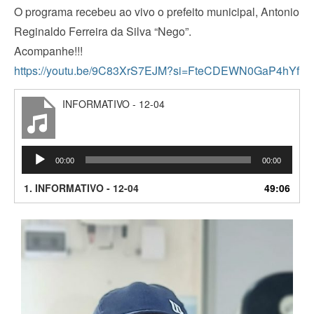
O programa recebeu ao vivo o prefeito municipal, Antonio
Reginaldo Ferreira da Silva “Nego”.
Acompanhe!!!
https://youtu.be/9C83XrS7EJM?si=FteCDEWN0GaP4hYf
INFORMATIVO - 12-04
Tocador
00:00
00:00
de
áudio
1.
INFORMATIVO - 12-04
49:06