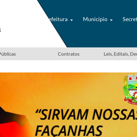
Prefeitura
Município
Secre
úblicas
Contratos
Leis, Editais, D