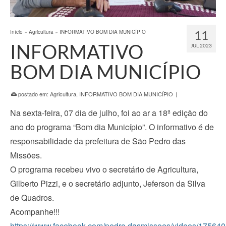
11
Início
»
Agricultura
»
INFORMATIVO BOM DIA MUNICÍPIO
INFORMATIVO
JUL 2023
BOM DIA MUNICÍPIO
postado em:
Agricultura
,
INFORMATIVO BOM DIA MUNICÍPIO
|
Na sexta-feira, 07 dia de julho, foi ao ar a 18ª edição do
ano do programa “Bom dia Município”. O informativo é de
responsabilidade da prefeitura de São Pedro das
Missões.
O programa recebeu vivo o secretário de Agricultura,
Gilberto Pizzi, e o secretário adjunto, Jeferson da Silva
de Quadros.
Acompanhe!!!
https://www.facebook.com/pedro.dasmissoes/videos/1756