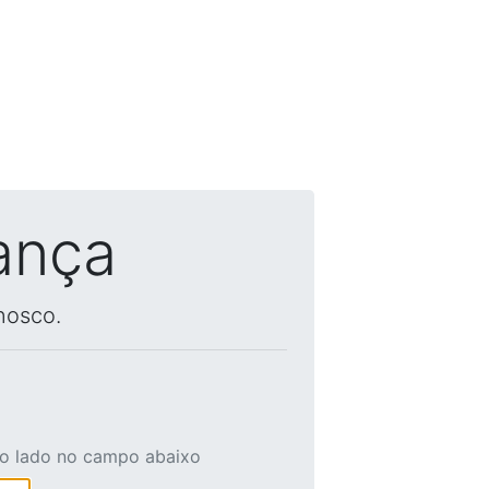
ança
nosco.
ao lado no campo abaixo