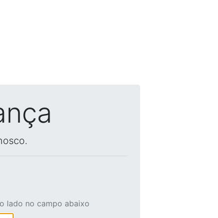
ança
nosco.
ao lado no campo abaixo