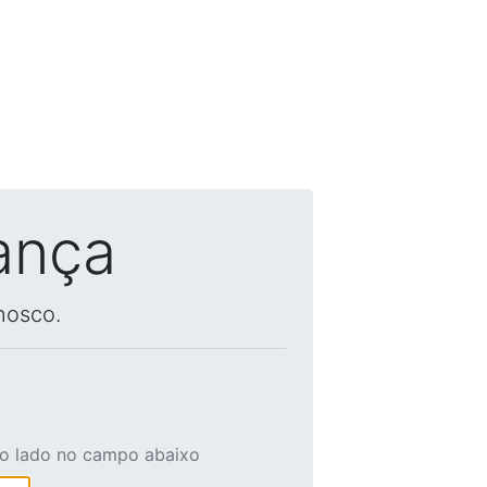
ança
nosco.
ao lado no campo abaixo