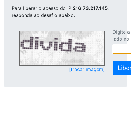
Para liberar o acesso
do IP
216.73.217.145
,
responda ao desafio abaixo.
Digite 
lado no
[trocar imagem]